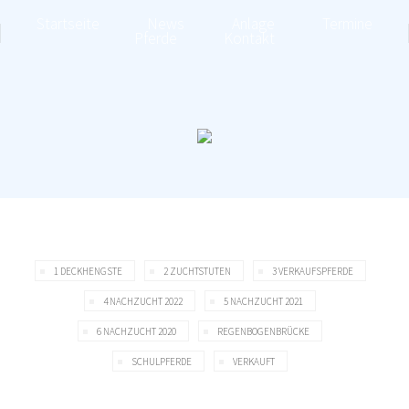
Startseite
News
Anlage
Termine
Pferde
Kontakt
1 DECKHENGSTE
2 ZUCHTSTUTEN
3 VERKAUFSPFERDE
4 NACHZUCHT 2022
5 NACHZUCHT 2021
6 NACHZUCHT 2020
REGENBOGENBRÜCKE
SCHULPFERDE
VERKAUFT